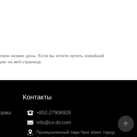
аем низкие цены. Если вы хотите купить новейший
ию на веб-странице.
Контакты
форма
+852-27906926
info@cs-dv.com
Промышленный парк Чунг Шинг, город