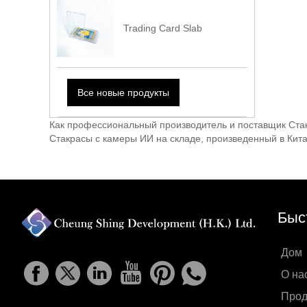
Trading Card Slab
Все новые продукты
Как профессиональный производитель и поставщик Стак
Стакрасы с камеры ИИ на складе, произведенный в Кит
Быс
Дом
О на
Прод