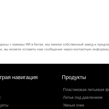
расы с камеры ИИ в Китае, мы имеем собственный завод и предлаг
ае, вы можете оставить нам сообщение через контактную информац
трая навигация
Продукты
Пластиковая литьевая 
с
Литье под давлением
укты
Умные очки