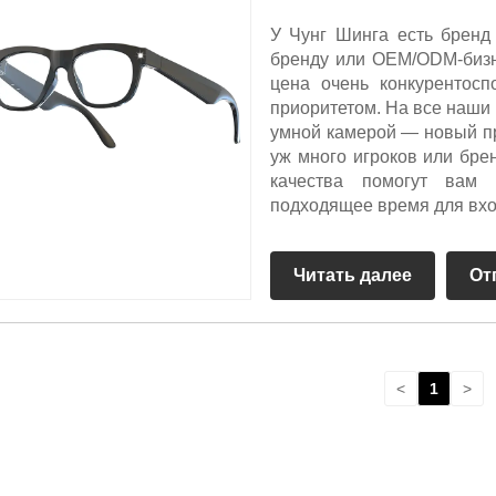
У Чунг Шинга есть брен
бренду или OEM/ODM-бизн
цена очень конкурентосп
приоритетом. На все наши 
умной камерой — новый пр
уж много игроков или бре
качества помогут вам
подходящее время для вход
Читать далее
От
<
1
>