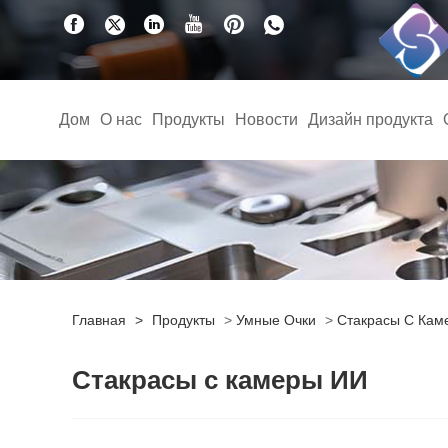
Дом
О нас
Продукты
Новости
Дизайн продукта
Главная
>
Продукты
>
Умные Очки
>
Стакрасы С Кам
Стакрасы с камеры ИИ