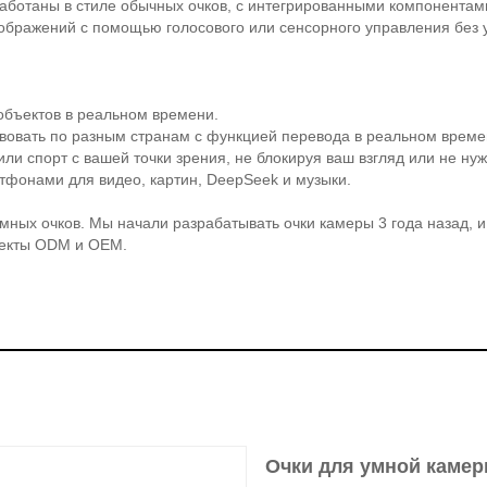
работаны в стиле обычных очков, с интегрированными компонентам
ображений с помощью голосового или сенсорного управления без 
 объектов в реальном времени.
твовать по разным странам с функцией перевода в реальном време
я или спорт с вашей точки зрения, не блокируя ваш взгляд или не ну
тфонами для видео, картин, DeepSeek и музыки.
умных очков. Мы начали разрабатывать очки камеры 3 года назад, и
роекты ODM и OEM.
Очки для умной каме