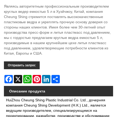
Являясь авторитетным профессиональным производителем
круглых ведер емкостью 5 л в Хуэйчжоу, Китай, компания
Cheung Shing стремится поставлять высококачественные
пластиковые ведра и укреплять прочную основу доверия со
стороны наших клиентов. Имея более чем 30-летний опыт
производства пресс-форм и литья пластмасс под давлением,
мы с гордостью предлагаем круглые ведра емкостью 5 л,
производимые в нашем крупнейшем цехе литья пластмасс
под давлением, удовлетворяющие потребности клиентов из
Китая, Европы и США.
Отправить запрос
Facebook
X
WhatsApp
Pinterest
LinkedIn
Share
Описание продукта
HuiZhou Cheung Shing Plastic Industrial Co. Ltd., дочерняя
компания Cheung Shing Development (H.K.) Ltd., является
ведущим производителем, специализирующимся на
проектировании, разработке, производстве и обслуживании